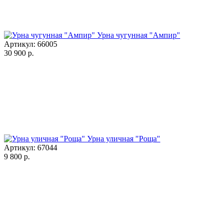
Урна чугунная "Ампир"
Артикул: 66005
30 900
р.
Урна уличная "Роща"
Артикул: 67044
9 800
р.